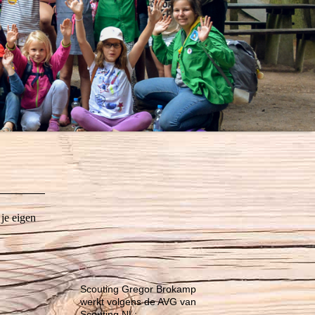
je eigen
Scouting Gregor Brokamp
werkt volgens de AVG van
Scouting NL: