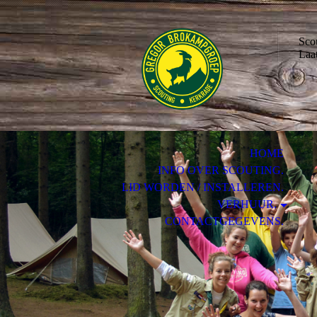
Sco
Laat
HOME
INFO OVER SCOUTING.
LID WORDEN / INSTALLEREN.
VERHUUR.
CONTACTGEGEVENS.