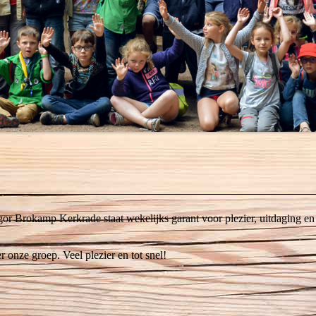
gor Brokamp Kerkrade staat wekelijks garant voor plezier, uitdaging en 
r onze groep. Veel plezier en tot snel!